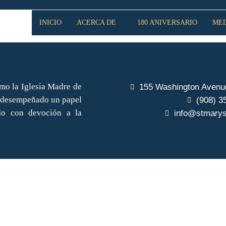
INICIO
ACERCA DE
180 ANIVERSARIO
ME
mo la Iglesia Madre de
155 Washington Avenue
ha desempeñado un papel
(908) 3
ndo con devoción a la
info@stmarys